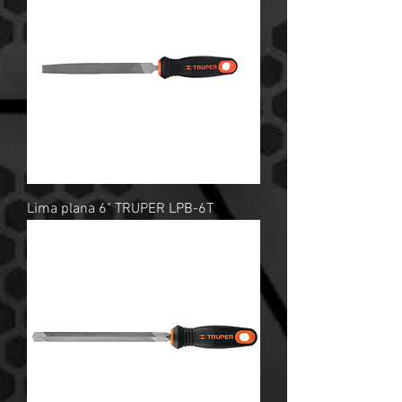
Lima plana 6" TRUPER LPB-6T