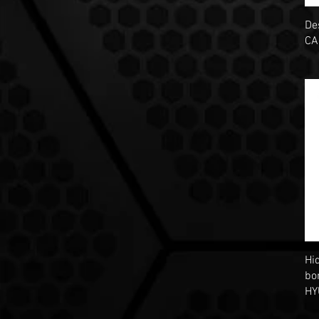
De
CA
Hi
bo
HY