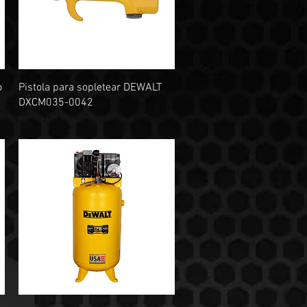
Vista rápida
o
Pistola para sopletear DEWALT
DXCM035-0042