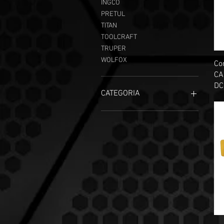
INGCO
PRETUL
TITAN
TOOLCRAFT
TRUPER
WOLFOX
Co
CA
DC
CATEGORIA
ACCESORIOS PARA EQUIPO
NEUMÁTICO
ACCESORIOS PARA
COMPRESORES CAMPBELL
HAUSFELD
CHITA NEUMATICA
CLAVADORAS NEUMATICAS
COMPRESORES
COMPRESORES GASOLINA
ENGRAPADORAS