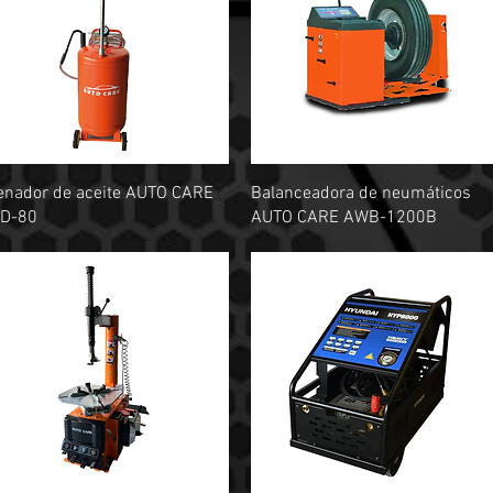
Vista rápida
Vista rápida
enador de aceite AUTO CARE
Balanceadora de neumáticos
D-80
AUTO CARE AWB-1200B