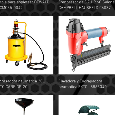
Vista rápida
Vista rápida
stola para sopletear DEWALT
Compresor de 3,7 HP 60 Galone
CM035-0042
CAMPBELL HAUSFELD C6037
Vista rápida
Vista rápida
grasadora neumática 20L
Clavadora y Engrapadora
TO CARE GP-20
neumática EXTOL 8865040