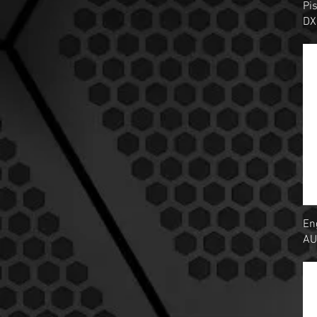
Pi
ENGRASADORAS
DX
NEUMATICAS
ESMERILADORES
NEUMATICAS
LIJADORAS NEUMATICAS
MARTILLO NEUMATICO
TALADROS NEUMATICOS
TRICKETS NEUMATICOS
PINTURAS AIRLESS
PISTOLAS DE IMPACTO
NEUMATICAS
PISTOLAS PARA LIMPIEZA
PISTOLAS PARA PINTAR
En
AU