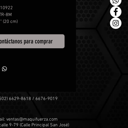
10922
TR-8M
" (20 cm)
11/16"
 por pulgada:
36
ontáctanos para comprar
+502) 6629-8618 / 6676-9019
il:
ventas@maquifuerza.com
calle 9-79 (
Calle Principal San José)