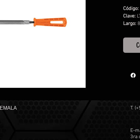
Código:
Clave:
L
Largo:
8
Ancho:
Dientes
C
T. (
TEMALA
E-ma
3ra 