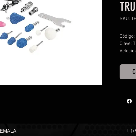
TRU
SKU: T
Código:
Clave: 
Velocid
Entrada
Diametr
C
Peso: 0
Ciclo de
contin
T. (
TEMALA