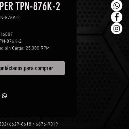
PER TPN-876K-2
PN-876K-2
 16887
TPN-876K-2
ad sin Carga: 25,000 RPM
 de Aire: 1/4 NPT
o interno de Manguera: : 3/8"
ontáctanos para comprar
.3 Kg
 Trabajo: Continuo ( Lubricar
uamente)
+502) 6629-8618 / 6676-9019