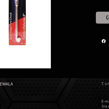
C
T. (
TEMALA
E-ma
3ra 