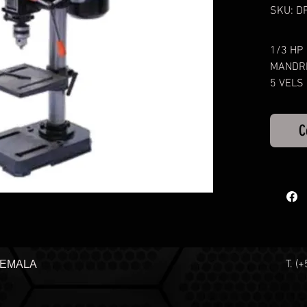
SKU: D
1/3 HP
MANDRI
5 VELS
C
T. (
TEMALA