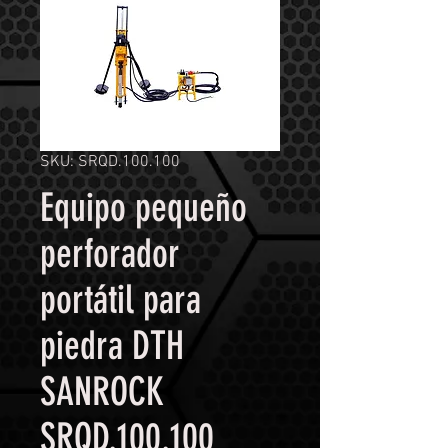
SKU: SRQD.100.100
Equipo pequeño
perforador
portátil para
piedra DTH
SANROCK
SRQD.100.100