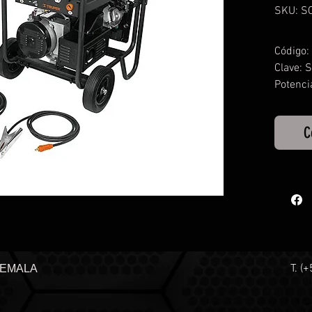
SKU: S
Código:
Clave: 
Potenci
CD: 145
C
T. (
TEMALA