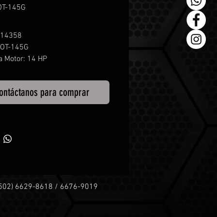
OT-145G
 14358
SOT-145G
a Motor: 14 HP
 A
ontáctanos para comprar
+502) 6629-8618 / 6676-9019