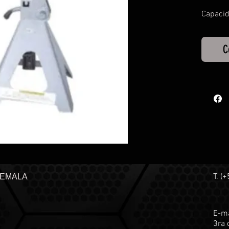
Capacid
C
T. (
TEMALA
E-ma
3ra 