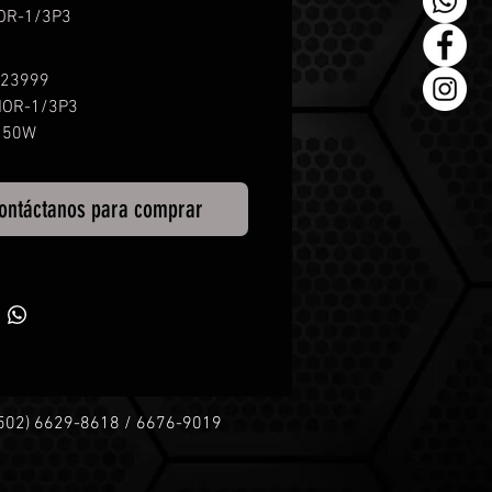
IOR-1/3P3
 23999
LIOR-1/3P3
 150W
ad: 1/3 Hoja
ie de Lijado: 3 1/2" x 7 3/8"
ontáctanos para comprar
.26 Kg
o: 1.25 A
dad: 12000 RPM
ades: No
Trabajo: 1.5 Horas
+502) 6629-8618 / 6676-9019