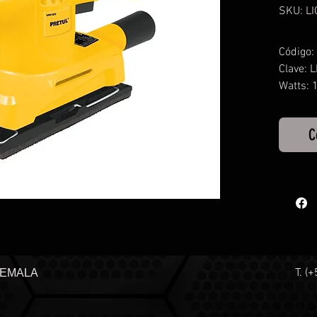
SKU: L
Código:
Clave: 
Watts:
Capacid
Superfic
C
Peso: 1
Consum
Veloci
Velocid
Máximo 
T. (
TEMALA