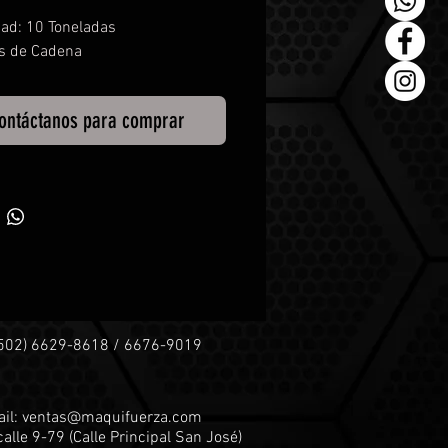
ad: 10 Toneladas
os de Cadena
ontáctanos para comprar
+502) 6629-8618 / 6676-9019
il:
ventas@maquifuerza.com
calle 9-79 (
Calle Principal San José)