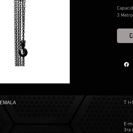
Capacid
3 Metr
C
T. (
TEMALA
E-ma
3ra 