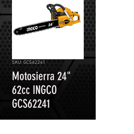
SKU: GCS62241
Motosierra 24"
62cc INGCO
GCS62241
Contáctanos para comprar