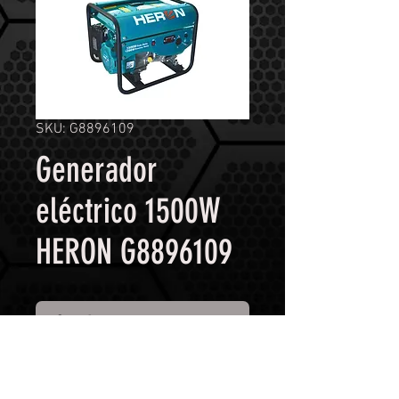
SKU: G8896109
Generador
eléctrico 1500W
HERON G8896109
Contáctanos para comprar
Especificaciones Técnicas
Numero de fases:
1 f