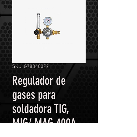
SKU: G780400P2
Regulador de
gases para
soldadora TIG,
MIG/ MAG 400A