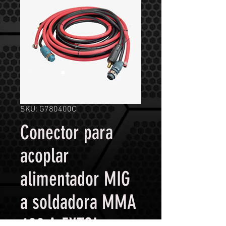
SKU: G780400C
Conector para
acoplar
alimentador MIG
a soldadora MMA
400 A EXTOL