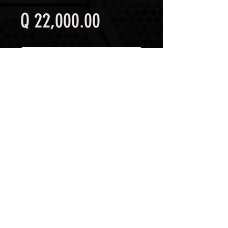
Precio
Q 22,000.00
Agregar al carrito
Contáctanos
Tipo de proceso: MMA, MIG/MAG,
TIG
Amperios: 250 A
Voltaje: 110V / 220 V 60 hz
Frecuencia: 60 hz
Ciclo de trabajo: 100% a 150
Amperios
Peso neto: 18 kg
Dimesiones: 635*240*430 mm