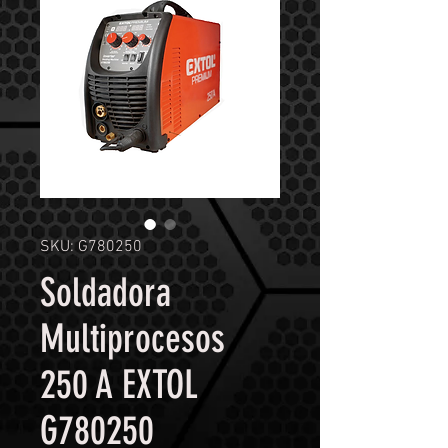
SKU: G780250
Soldadora
Multiprocesos
250 A EXTOL
G780250