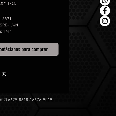
SRE-1/4N
 16871
ESRE-1/4N
: 1/4"
.7 Kg
o: 5 A
ontáctanos para comprar
ad Variable: 11,300-28,000 RPM
/Frecuencia: 120V/60Hz
ades: 6 Niveles
+502) 6629-8618 / 6676-9019