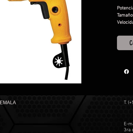
Potenci
Tamaño 
Velocid
C
T. (
TEMALA
E-ma
3ra 