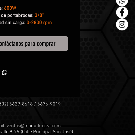
a:
600W
de portabrocas:
3/8"
ad sin carga:
0-2800 rpm
ontáctanos para comprar
+502) 6629-8618 / 6676-9019
il:
ventas@maquifuerza.com
calle 9-79 (
Calle Principal San José)