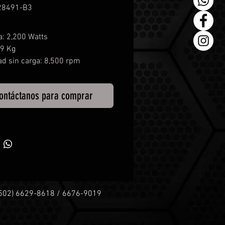
28491-B3
a: 2,200 Watts
.9 Kg
ad sin carga: 8,500 rpm
ontáctanos para comprar
+502) 6629-8618 / 6676-9019