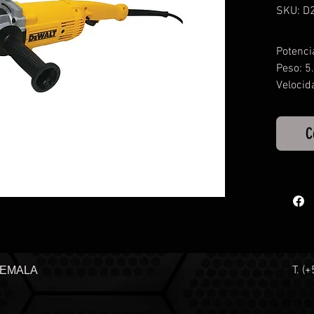
SKU: D
Potenci
Peso: 5
Velocid
C
T. (
TEMALA