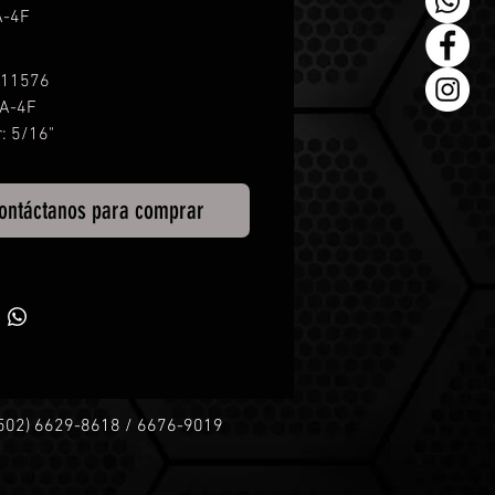
A-4F
 11576
CA-4F
: 5/16"
 0.006"
Alambre: 23 mm
ontáctanos para comprar
o: 4"
ad: 4,500 RPM
+502) 6629-8618 / 6676-9019