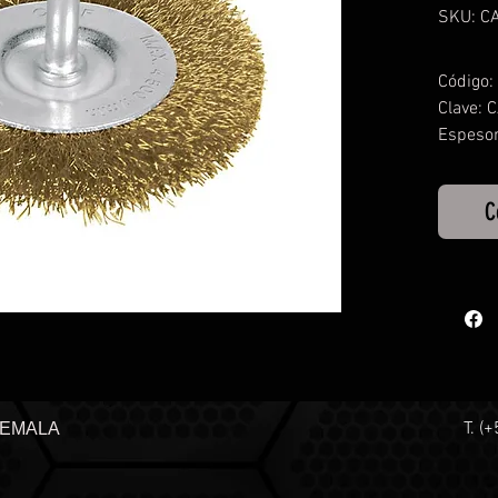
SKU: C
Código:
Clave: 
Espesor
Calibre:
Largo 
C
Diametr
Velocid
T. (
TEMALA