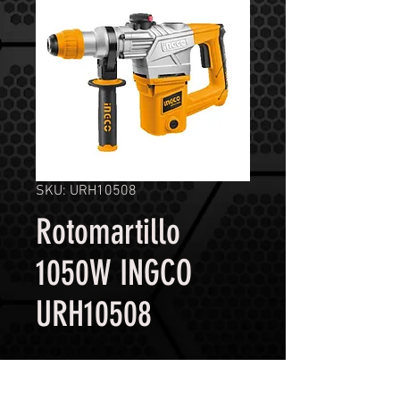
SKU: URH10508
Rotomartillo
1050W INGCO
URH10508
Contáctanos para comprar