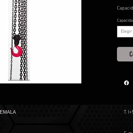
Capacid
Capacida
Elegir
C
T. (
TEMALA