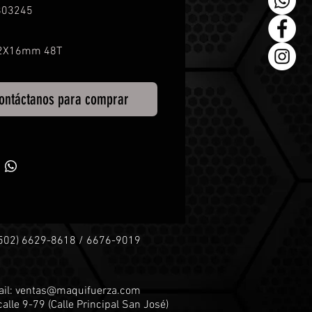
803245
2X16mm 48T
ontáctanos para comprar
+502) 6629-8618 / 6676-9019
il:
ventas@maquifuerza.com
calle 9-79 (
Calle Principal San José)