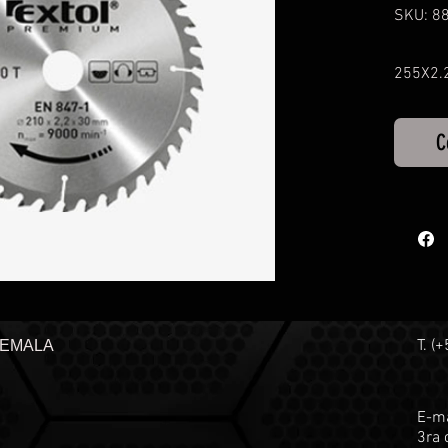
SKU: 8
255X2.
C
T. (
TEMALA
E-ma
3ra 