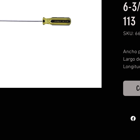
6-3
113
SKU: 6
Ancho p
Largo d
Longitu
C