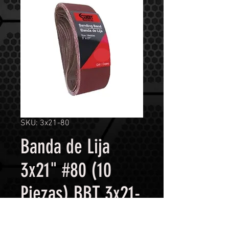
SKU: 3x21-80
Banda de Lija
3x21" #80 (10
Piezas) BBT 3x21-
80