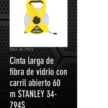
SKU: 34-794S
Cinta larga de
fibra de vidrio con
carril abierto 60
m STANLEY 34-
794S